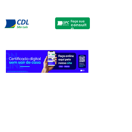
Faça sua
consult
a