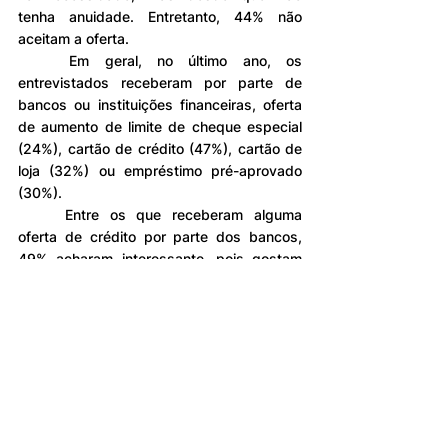
tenha anuidade. Entretanto, 44% não 
aceitam a oferta.
	Em geral, no último ano, os 
entrevistados receberam por parte de 
bancos ou instituições financeiras, oferta 
de aumento de limite de cheque especial 
(24%), cartão de crédito (47%), cartão de 
loja (32%) ou empréstimo pré-aprovado 
(30%).
	Entre os que receberam alguma 
oferta de crédito por parte dos bancos, 
49% acharam interessante, pois gostam 
de ter crédito disponível, 22% utilizaram o 
crédito, porque estavam precisando e 13% 
contestaram a oferta por ser 
desnecessária e não ter solicitado.
(Fonte: CNDL/Foto: Pixabay)