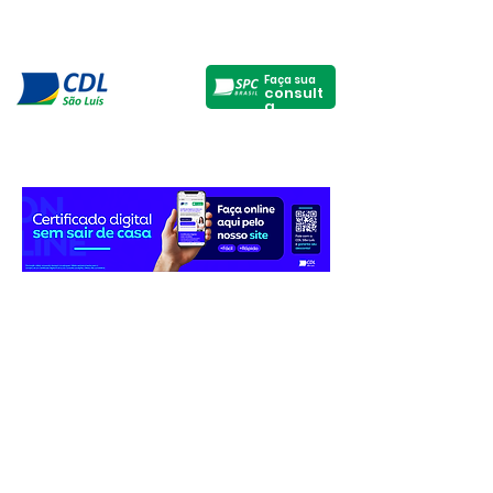
Faça sua
consult
a