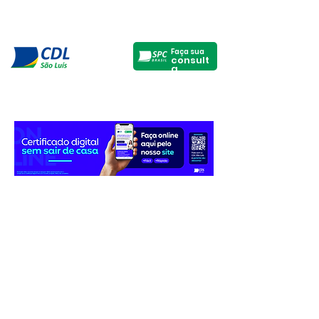
Faça sua
consult
a