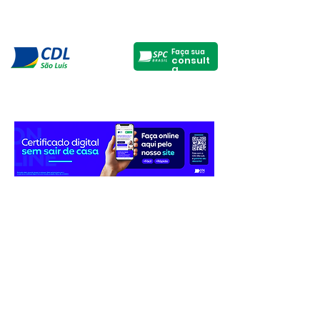
Faça sua
consult
a