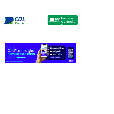
Faça sua
consult
a