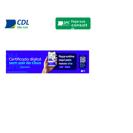
Faça sua
consult
a